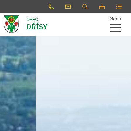
Menu
OBEC
DŘÍSY