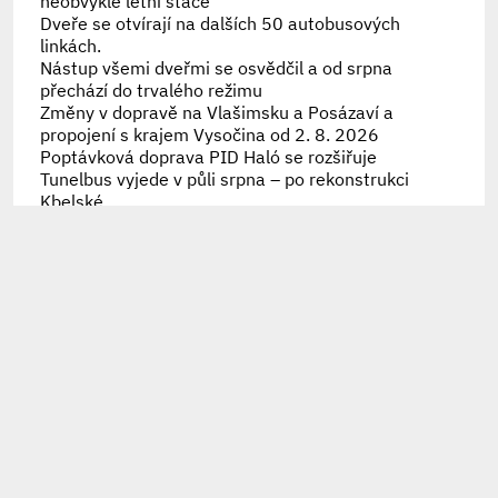
neobvyklé letní štace
Dveře se otvírají na dalších 50 autobusových
linkách.
Nástup všemi dveřmi se osvědčil a od srpna
přechází do trvalého režimu
Změny v dopravě na Vlašimsku a Posázaví a
propojení s krajem Vysočina od 2. 8. 2026
Poptávková doprava PID Haló se rozšiřuje
Tunelbus vyjede v půli srpna – po rekonstrukci
Kbelské
Nová trasa linky 218 propojí Veleslavín s
Bořislavkou
Náprava historické chyby, trolejbusy se vrátily na
Strahov i Hanspaulku
30 let přestupního tarifu připomíná speciální
brožura
Připomínáme letošní výměny karet Lítačka
101