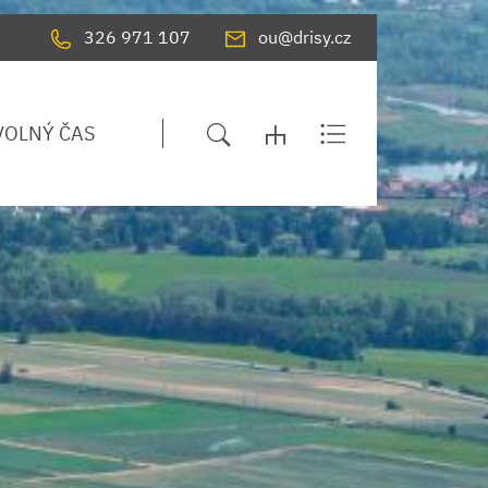
326 971 107
ou@drisy.cz
VOLNÝ ČAS