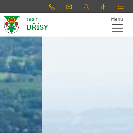
Menu
OBEC
DŘÍSY