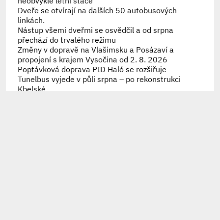
neobvyklé letní štace
Dveře se otvírají na dalších 50 autobusových
linkách.
Nástup všemi dveřmi se osvědčil a od srpna
přechází do trvalého režimu
Změny v dopravě na Vlašimsku a Posázaví a
propojení s krajem Vysočina od 2. 8. 2026
Poptávková doprava PID Haló se rozšiřuje
Tunelbus vyjede v půli srpna – po rekonstrukci
Kbelské
Nová trasa linky 218 propojí Veleslavín s
Bořislavkou
Náprava historické chyby, trolejbusy se vrátily na
Strahov i Hanspaulku
30 let přestupního tarifu připomíná speciální
brožura
Připomínáme letošní výměny karet Lítačka
102