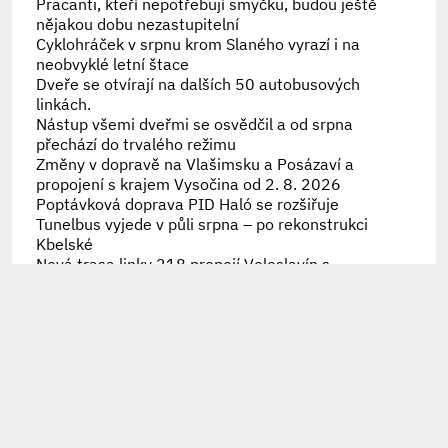
Pracanti, kteří nepotřebují smyčku, budou ještě
nějakou dobu nezastupitelní
Cyklohráček v srpnu krom Slaného vyrazí i na
neobvyklé letní štace
Dveře se otvírají na dalších 50 autobusových
linkách.
Nástup všemi dveřmi se osvědčil a od srpna
přechází do trvalého režimu
Změny v dopravě na Vlašimsku a Posázaví a
propojení s krajem Vysočina od 2. 8. 2026
Poptávková doprava PID Haló se rozšiřuje
Tunelbus vyjede v půli srpna – po rekonstrukci
Kbelské
Nová trasa linky 218 propojí Veleslavín s
Bořislavkou
Náprava historické chyby, trolejbusy se vrátily na
Strahov i Hanspaulku
30 let přestupního tarifu připomíná speciální
brožura
Připomínáme letošní výměny karet Lítačka