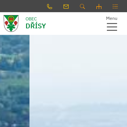
Menu
OBEC
DŘÍSY