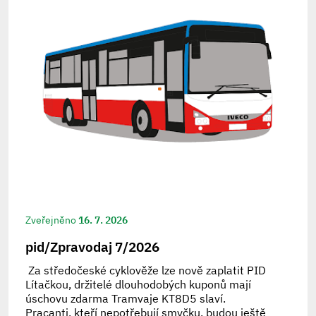
Zveřejněno
16. 7. 2026
pid/Zpravodaj 7/2026
Za středočeské cyklověže lze nově zaplatit PID
Lítačkou, držitelé dlouhodobých kuponů mají
úschovu zdarma Tramvaje KT8D5 slaví.
Pracanti, kteří nepotřebují smyčku, budou ještě