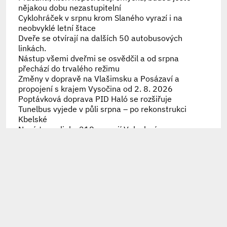
nějakou dobu nezastupitelní
Cyklohráček v srpnu krom Slaného vyrazí i na
neobvyklé letní štace
Dveře se otvírají na dalších 50 autobusových
linkách.
Nástup všemi dveřmi se osvědčil a od srpna
přechází do trvalého režimu
Změny v dopravě na Vlašimsku a Posázaví a
propojení s krajem Vysočina od 2. 8. 2026
Poptávková doprava PID Haló se rozšiřuje
Tunelbus vyjede v půli srpna – po rekonstrukci
Kbelské
Nová trasa linky 218 propojí Veleslavín s
Bořislavkou
Náprava historické chyby, trolejbusy se vrátily na
Strahov i Hanspaulku
30 let přestupního tarifu připomíná speciální
brožura
Připomínáme letošní výměny karet Lítačka
94