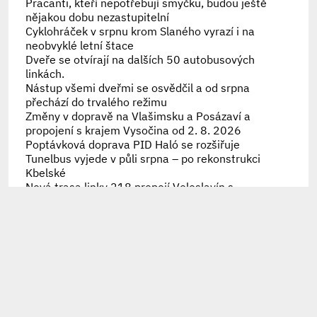
Pracanti, kteří nepotřebují smyčku, budou ještě
nějakou dobu nezastupitelní
Cyklohráček v srpnu krom Slaného vyrazí i na
neobvyklé letní štace
Dveře se otvírají na dalších 50 autobusových
linkách.
Nástup všemi dveřmi se osvědčil a od srpna
přechází do trvalého režimu
Změny v dopravě na Vlašimsku a Posázaví a
propojení s krajem Vysočina od 2. 8. 2026
Poptávková doprava PID Haló se rozšiřuje
Tunelbus vyjede v půli srpna – po rekonstrukci
Kbelské
Nová trasa linky 218 propojí Veleslavín s
Bořislavkou
Náprava historické chyby, trolejbusy se vrátily na
Strahov i Hanspaulku
30 let přestupního tarifu připomíná speciální
brožura
Připomínáme letošní výměny karet Lítačka