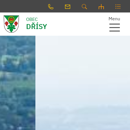
Menu
OBEC
DŘÍSY