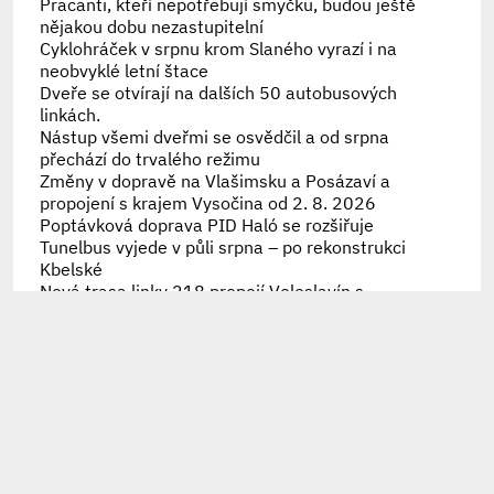
Pracanti, kteří nepotřebují smyčku, budou ještě
nějakou dobu nezastupitelní
Cyklohráček v srpnu krom Slaného vyrazí i na
neobvyklé letní štace
Dveře se otvírají na dalších 50 autobusových
linkách.
Nástup všemi dveřmi se osvědčil a od srpna
přechází do trvalého režimu
Změny v dopravě na Vlašimsku a Posázaví a
propojení s krajem Vysočina od 2. 8. 2026
Poptávková doprava PID Haló se rozšiřuje
Tunelbus vyjede v půli srpna – po rekonstrukci
Kbelské
Nová trasa linky 218 propojí Veleslavín s
Bořislavkou
Náprava historické chyby, trolejbusy se vrátily na
Strahov i Hanspaulku
30 let přestupního tarifu připomíná speciální
brožura
Připomínáme letošní výměny karet Lítačka