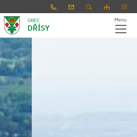
Menu
OBEC
DŘÍSY