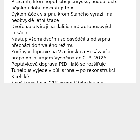
Pracanti, kteří nepotřebují smyčku, budou ještě
nějakou dobu nezastupitelní
Cyklohráček v srpnu krom Slaného vyrazí i na
neobvyklé letní štace
Dveře se otvírají na dalších 50 autobusových
linkách.
Nástup všemi dveřmi se osvědčil a od srpna
přechází do trvalého režimu
Změny v dopravě na Vlašimsku a Posázaví a
propojení s krajem Vysočina od 2. 8. 2026
Poptávková doprava PID Haló se rozšiřuje
Tunelbus vyjede v půli srpna – po rekonstrukci
Kbelské
Nová trasa linky 218 propojí Veleslavín s
Bořislavkou
Náprava historické chyby, trolejbusy se vrátily na
Strahov i Hanspaulku
30 let přestupního tarifu připomíná speciální
brožura
Připomínáme letošní výměny karet Lítačka