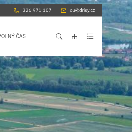
326 971 107
ou@drisy.cz
VOLNÝ ČAS