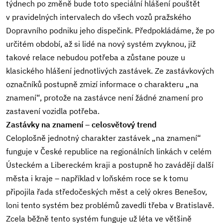
týdnech po změně bude toto speciální hlášení pouštět
v pravidelných intervalech do všech vozů pražského
Dopravního podniku jeho dispečink. Předpokládáme, že po
určitém období, až si lidé na nový systém zvyknou, již
takové relace nebudou potřeba a zůstane pouze u
klasického hlášení jednotlivých zastávek. Ze zastávkových
označníků postupně zmizí informace o charakteru „na
znamení“, protože na zastávce není žádné znamení pro
zastavení vozidla potřeba.
Zastávky na znamení – celosvětový trend
Celoplošně jednotný charakter zastávek „na znamení“
funguje v České republice na regionálních linkách v celém
Ústeckém a Libereckém kraji a postupně ho zavádějí další
města i kraje – například v loňském roce se k tomu
připojila řada středočeských měst a celý okres Benešov,
loni tento systém bez problémů zavedli třeba v Bratislavě.
Zcela běžně tento systém funguje už léta ve většině