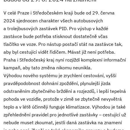
V celé Praze i Středočeském kraji bude od 29. června
2024 sjednocen charakter všech autobusových
a trolejbusových zastávek PID. Pro výstup v každé
zastávce bude potřeba stisknout dostatečně včas
tlačítko ve voze. Pro nástup postačí stát na zastávce tak,
aby byl cestující vidět řidičem. Mávat již není potřeba.
Praha i Středočeský kraj nyní rozjíždí komplexní informační
kampaň, aby tato změna nikomu neunikla.
Výhodou nového systému je zrychlení cestování, vyšší
pravděpodobnost dohnání zpoždění, plynulejší jízda
odstraněním zbytečného brždění a rozjezdů, i lepší tepelná
pohoda ve vozidle, protože v zimě se zbytečně nevyvětrá
teplo a v létě účinněji funguje klimatizace. Výhodou je také
zpřehlednění pravidel pro jednotlivé zastávky – cestující už
nebude muset zkoumat, jestli daná zastávka na znamení