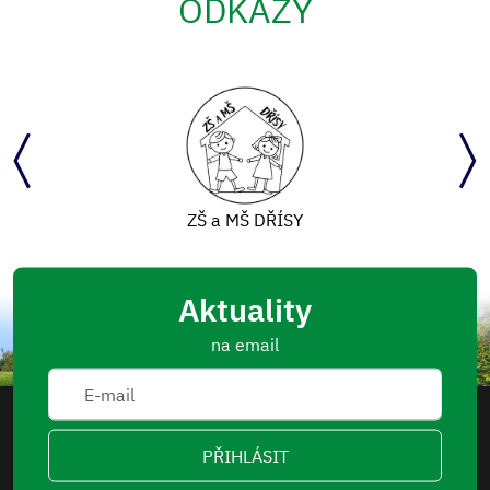
ODKAZY
ZŠ a MŠ DŘÍSY
Aktuality
na email
PŘIHLÁSIT