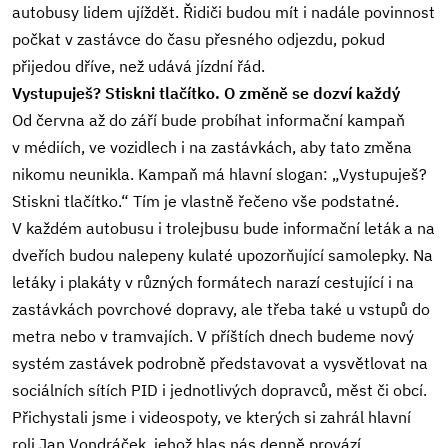
autobusy lidem ujíždět. Řidiči budou mít i nadále povinnost
počkat v zastávce do času přesného odjezdu, pokud
přijedou dříve, než udává jízdní řád.
Vystupuješ? Stiskni tlačítko. O změně se dozví každý
Od června až do září bude probíhat informační kampaň
v médiích, ve vozidlech i na zastávkách, aby tato změna
nikomu neunikla. Kampaň má hlavní slogan: „Vystupuješ?
Stiskni tlačítko.“ Tím je vlastně řečeno vše podstatné.
V každém autobusu i trolejbusu bude informační leták a na
dveřích budou nalepeny kulaté upozorňující samolepky. Na
letáky i plakáty v různých formátech narazí cestující i na
zastávkách povrchové dopravy, ale třeba také u vstupů do
metra nebo v tramvajích. V příštích dnech budeme nový
systém zastávek podrobně představovat a vysvětlovat na
sociálních sítích PID i jednotlivých dopravců, měst či obcí.
Přichystali jsme i videospoty, ve kterých si zahrál hlavní
roli Jan Vondráček, jehož hlas nás denně provází