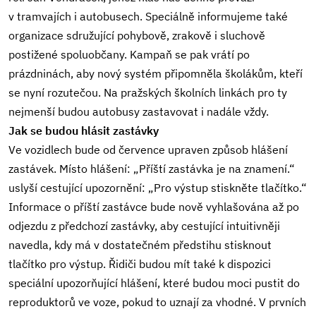
v tramvajích i autobusech. Speciálně informujeme také
organizace sdružující pohybově, zrakově i sluchově
postižené spoluobčany. Kampaň se pak vrátí po
prázdninách, aby nový systém připomněla školákům, kteří
se nyní rozutečou. Na pražských školních linkách pro ty
nejmenší budou autobusy zastavovat i nadále vždy.
Jak se budou hlásit zastávky
Ve vozidlech bude od července upraven způsob hlášení
zastávek. Místo hlášení: „Příští zastávka je na znamení.“
uslyší cestující upozornění: „Pro výstup stiskněte tlačítko.“
Informace o příští zastávce bude nově vyhlašována až po
odjezdu z předchozí zastávky, aby cestující intuitivněji
navedla, kdy má v dostatečném předstihu stisknout
tlačítko pro výstup. Řidiči budou mít také k dispozici
speciální upozorňující hlášení, které budou moci pustit do
reproduktorů ve voze, pokud to uznají za vhodné. V prvních