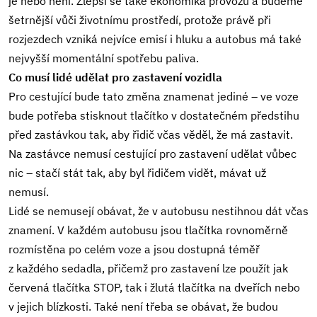
je nebo není. Zlepší se také ekonomika provozu a budeme
šetrnější vůči životnímu prostředí, protože právě při
rozjezdech vzniká nejvíce emisí i hluku a autobus má také
nejvyšší momentální spotřebu paliva.
Co musí lidé udělat pro zastavení vozidla
Pro cestující bude tato změna znamenat jediné – ve voze
bude potřeba stisknout tlačítko v dostatečném předstihu
před zastávkou tak, aby řidič včas věděl, že má zastavit.
Na zastávce nemusí cestující pro zastavení udělat vůbec
nic – stačí stát tak, aby byl řidičem vidět, mávat už
nemusí.
Lidé se nemusejí obávat, že v autobusu nestihnou dát včas
znamení. V každém autobusu jsou tlačítka rovnoměrně
rozmístěna po celém voze a jsou dostupná téměř
z každého sedadla, přičemž pro zastavení lze použít jak
červená tlačítka STOP, tak i žlutá tlačítka na dveřích nebo
v jejich blízkosti. Také není třeba se obávat, že budou