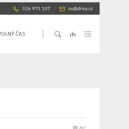
326 971 107
ou@drisy.cz
VOLNÝ ČAS
261