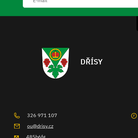
DŘÍSY
326 971 107
ou@drisy.cz
485b6fg