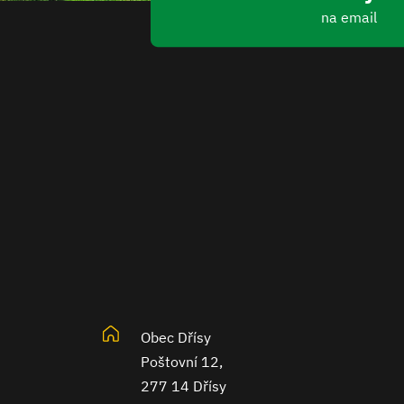
na email
Obec Dřísy
Poštovní 12,
277 14 Dřísy