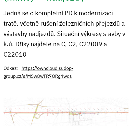
Jedná se o kompletní PD k modernizaci
tratě, včetně rušení železničních přejezdů a
výstavby nadjezdů. Situační výkresy stavby v
k.ú. Dřísy najdete na C, C2, C22009 a
C22010
Odkaz:
https://owncloud.sudop-
group.cz/s/MSw8wTR7QRg4wds