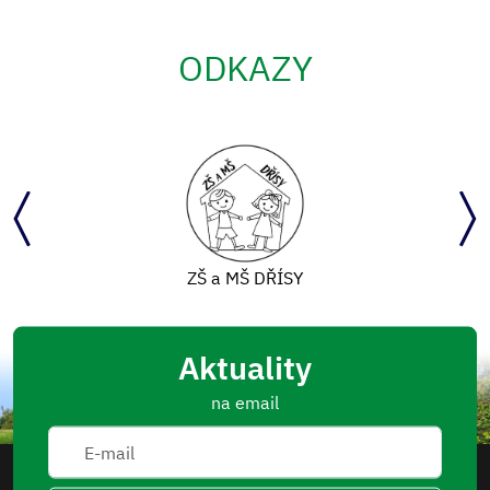
ODKAZY
ZŠ a MŠ DŘÍSY
Aktuality
na email