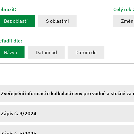
obrazit:
Celý rok
Bez oblastí
S oblastmi
Změni
eřadit dle:
Názvu
Datum od
Datum do
Zveřejnění informací o kalkulaci ceny pro vodné a stočné za
Zápis č. 9/2024
Zápis č. 5/2025