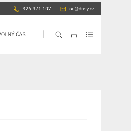
326 971 107
ou@drisy.cz
VOLNÝ ČAS