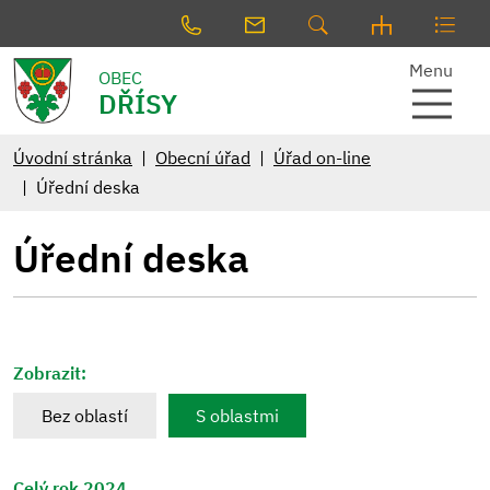
Menu
OBEC
DŘÍSY
Úvodní stránka
Obecní úřad
Úřad on-line
Úřední deska
Úřední deska
Zobrazit:
Bez oblastí
S oblastmi
Celý rok 2024