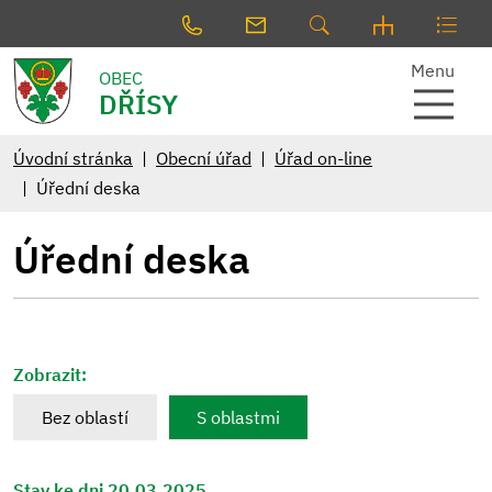
Menu
OBEC
DŘÍSY
Úvodní stránka
Obecní úřad
Úřad on-line
Úřední deska
Úřední deska
Zobrazit:
Bez oblastí
S oblastmi
Stav ke dni 20.03.2025