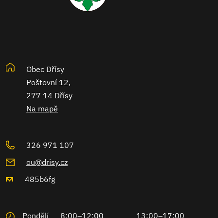
Obec Dřísy
Poštovní 12,
277 14 Dřísy
Na mapě
326 971 107
ou@drisy.cz
485b6fg
Pondělí
8:00–12:00
13:00–17:00