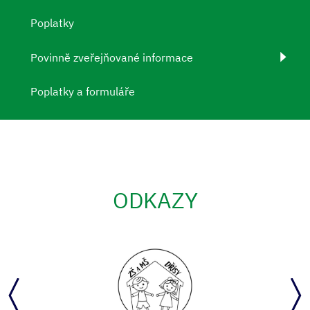
Poplatky
Povinně zveřejňované informace
Poplatky a formuláře
ODKAZY