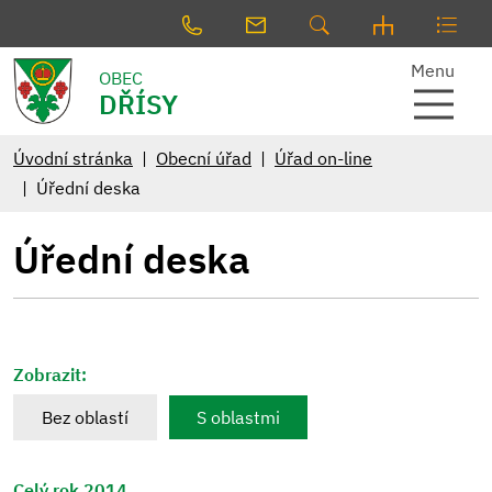
Menu
OBEC
DŘÍSY
Úvodní stránka
Obecní úřad
Úřad on-line
Úřední deska
Úřední deska
Zobrazit:
Bez oblastí
S oblastmi
Celý rok 2014