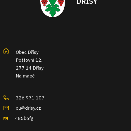
DŘÍSY
Obec Dřísy
Poštovní 12,
277 14 Dřísy
Na mapě
326 971 107
ou@drisy.cz
485b6fg