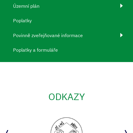
Územní plán
Poplatky
Povinně zveřejňované informace
Poplatky a formuláře
ODKAZY