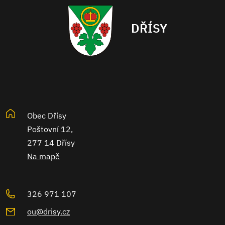
DŘÍSY
Obec Dřísy
Poštovní 12,
277 14 Dřísy
Na mapě
326 971 107
ou@drisy.cz