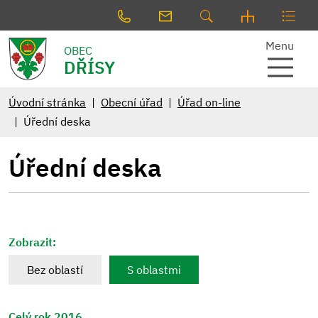
Menu
OBEC
DŘÍSY
Úvodní stránka
Obecní úřad
Úřad on-line
Úřední deska
Úřední deska
Zobrazit:
Bez oblastí
S oblastmi
Celý rok 2016