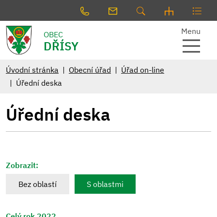
Menu
OBEC
DŘÍSY
Úvodní stránka
Obecní úřad
Úřad on-line
Úřední deska
Úřední deska
Zobrazit:
Bez oblastí
S oblastmi
Celý rok 2022