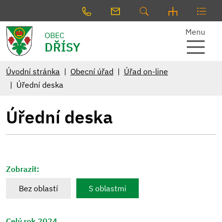
Menu
OBEC
DŘÍSY
Úvodní stránka
Obecní úřad
Úřad on-line
Úřední deska
Úřední deska
Zobrazit:
Bez oblastí
S oblastmi
Celý rok 2024