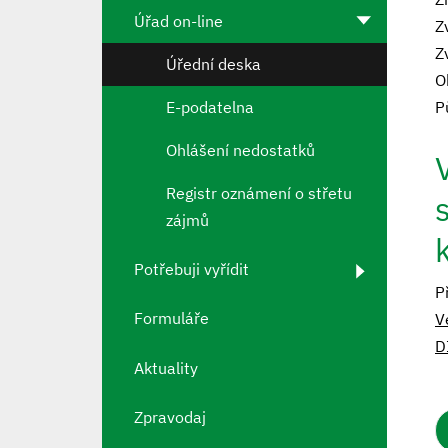
Úřad on-line
Z
Z
Úřední deska
O
E-podatelna
P
Ohlášení nedostatků
Registr oznámení o střetu
zájmů
Potřebuji vyřídit
P
Formuláře
V
D
Aktuality
Zpravodaj