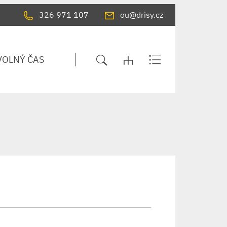
326 971 107
ou@drisy.cz
VOLNÝ ČAS