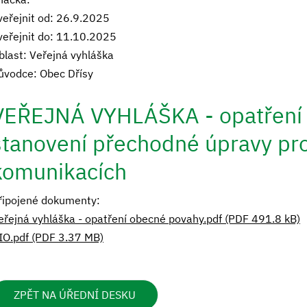
veřejnit od: 26.9.2025
veřejnit do: 11.10.2025
blast: Veřejná vyhláška
ůvodce: Obec Dřísy
VEŘEJNÁ VYHLÁŠKA - opatření
stanovení přechodné úpravy pr
komunikacích
řipojené dokumenty:
eřejná vyhláška - opatření obecné povahy.pdf (PDF 491.8 kB)
IO.pdf (PDF 3.37 MB)
ZPĚT NA ÚŘEDNÍ DESKU