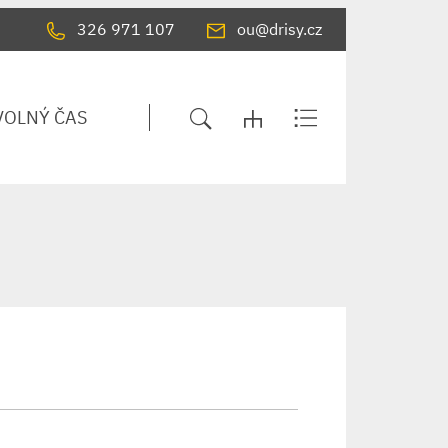
326 971 107
ou@drisy.cz
VOLNÝ ČAS