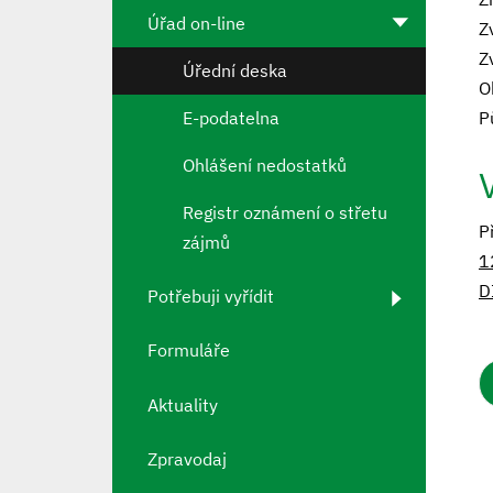
Úřad on-line
Z
Z
Úřední deska
O
E-podatelna
P
Ohlášení nedostatků
Registr oznámení o střetu
P
zájmů
1
D
Potřebuji vyřídit
Formuláře
Aktuality
Zpravodaj