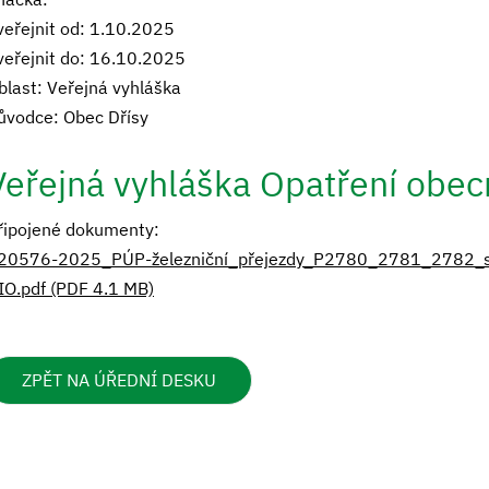
veřejnit od: 1.10.2025
veřejnit do: 16.10.2025
blast: Veřejná vyhláška
ůvodce: Obec Dřísy
Veřejná vyhláška Opatření obe
řipojené dokumenty:
20576-2025_PÚP-železniční_přejezdy_P2780_2781_2782_sig
IO.pdf (PDF 4.1 MB)
ZPĚT NA ÚŘEDNÍ DESKU