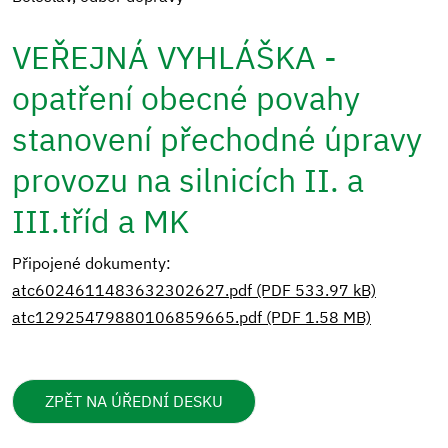
VEŘEJNÁ VYHLÁŠKA -
opatření obecné povahy
stanovení přechodné úpravy
provozu na silnicích II. a
III.tříd a MK
Připojené dokumenty:
atc6024611483632302627.pdf (PDF 533.97 kB)
atc12925479880106859665.pdf (PDF 1.58 MB)
ZPĚT NA ÚŘEDNÍ DESKU