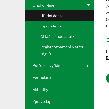
Úřad on-line
Z
Z
Úřední deska
O
E-podatelna
P
Ohlášení nedostatků
Registr oznámení o střetu
P
zájmů
R
Potřebuji vyřídit
Formuláře
Aktuality
Zpravodaj