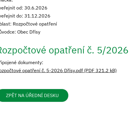
veřejnit od: 30.6.2026
veřejnit do: 31.12.2026
blast: Rozpočtové opatření
ůvodce: Obec Dřísy
Rozpočtové opatření č. 5/2026
řipojené dokumenty:
ozpočtové opatření č. 5-2026 Dřísy.pdf (PDF 321.2 kB)
ZPĚT NA ÚŘEDNÍ DESKU