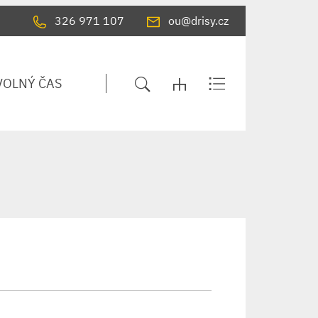
326 971 107
ou@drisy.cz
VOLNÝ ČAS