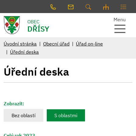
Menu
OBEC
DŘÍSY
Úvodní stránka
Obecní úřad
Úřad on-line
Úřední deska
Úřední deska
Zobrazit:
Bez oblastí
S oblastmi
Celý rok 2023