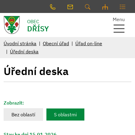
Menu
OBEC
DŘÍSY
Úvodní stránka
Obecní úřad
Úřad on-line
Úřední deska
Úřední deska
Zobrazit:
Bez oblastí
S oblastmi
Stav ke dni 15.01.2026