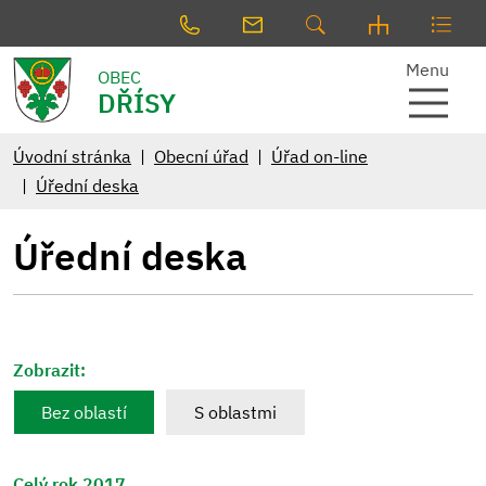
Menu
OBEC
DŘÍSY
Úvodní stránka
Obecní úřad
Úřad on-line
Úřední deska
Úřední deska
Zobrazit:
Bez oblastí
S oblastmi
Celý rok 2017