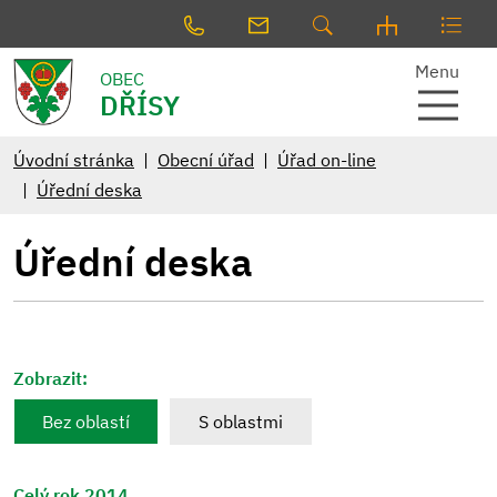
Menu
OBEC
DŘÍSY
Úvodní stránka
Obecní úřad
Úřad on-line
Úřední deska
Úřední deska
Zobrazit:
Bez oblastí
S oblastmi
Celý rok 2014