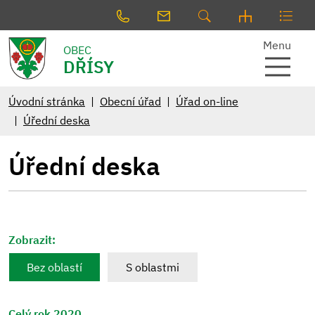
Menu
OBEC
DŘÍSY
Úvodní stránka
Obecní úřad
Úřad on-line
Úřední deska
Úřední deska
Zobrazit:
Bez oblastí
S oblastmi
Celý rok 2020