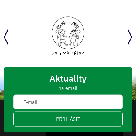
ZŠ a MŠ DŘÍSY
Aktuality
na email
PŘIHLÁSIT