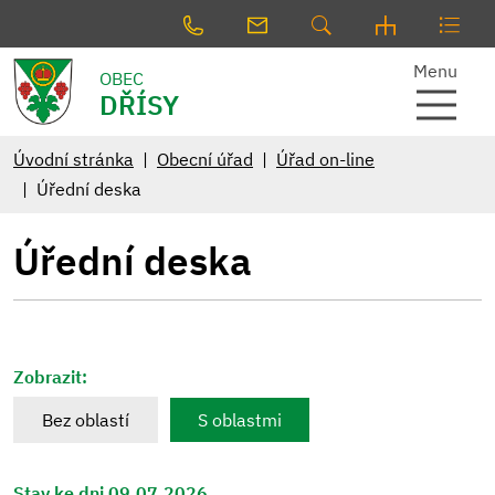
Menu
OBEC
DŘÍSY
Úvodní stránka
Obecní úřad
Úřad on-line
Úřední deska
Úřední deska
Zobrazit:
Bez oblastí
S oblastmi
Stav ke dni 09.07.2026