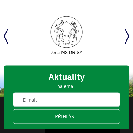
ZŠ a MŠ DŘÍSY
Aktuality
na email
PŘIHLÁSIT