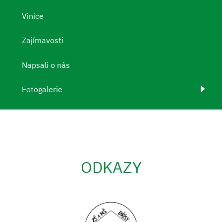
Vinice
Zajímavosti
Napsali o nás
Fotogalerie
ODKAZY