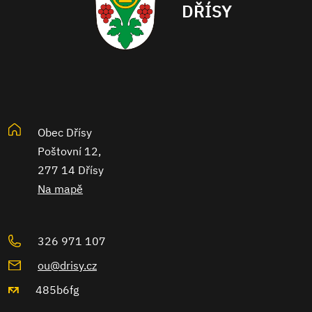
DŘÍSY
Obec Dřísy
Poštovní 12,
277 14 Dřísy
Na mapě
326 971 107
ou@drisy.cz
485b6fg