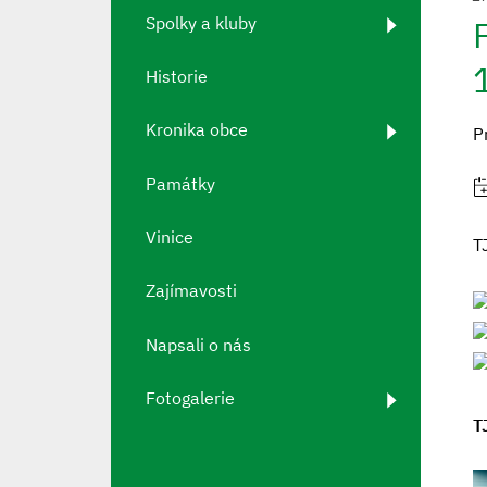
Spolky a kluby
Historie
Kronika obce
P
Památky
Vinice
T
Zajímavosti
Napsali o nás
Fotogalerie
T