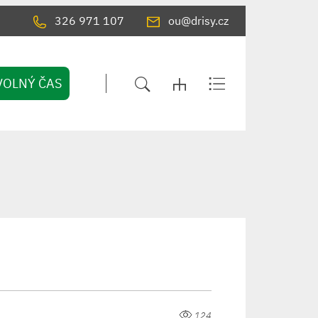
326 971 107
ou@drisy.cz
VOLNÝ ČAS
124