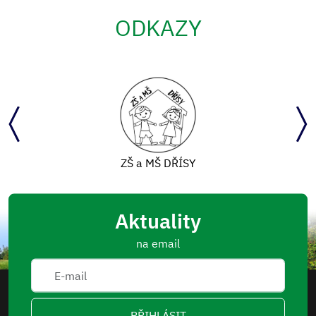
ODKAZY
ZŠ a MŠ DŘÍSY
Aktuality
na email
PŘIHLÁSIT