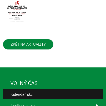
ZPĚT NA AKTUALITY
VOLNÝ ČAS
Kalendář akcí
Spolky a kluby