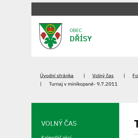
OBEC
DŘÍSY
Úvodní stránka
Volný čas
Fo
Turnaj v minikopané- 9.7.2011
VOLNÝ ČAS
Kalendář akcí