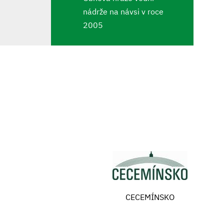
nádrže na návsi v roce
2005
CECEMÍNSKO