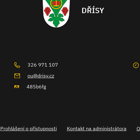
DŘÍSY
326 971 107
ou@drisy.cz
485b6fg
Prohlášení o přístupnosti
Kontakt na administrátora
O