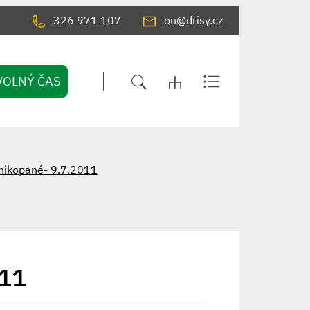
326 971 107
ou@drisy.cz
VOLNÝ ČAS
inikopané- 9.7.2011
011