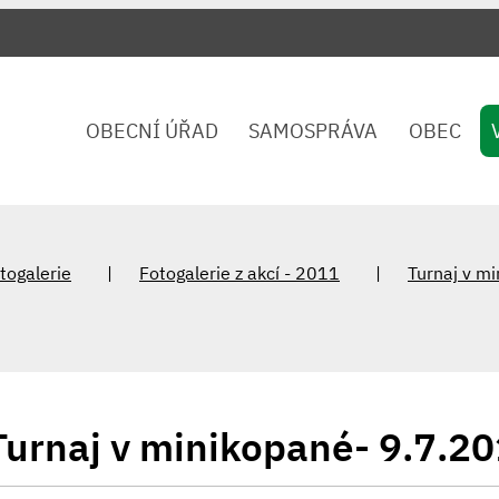
OBECNÍ ÚŘAD
SAMOSPRÁVA
OBEC
togalerie
Fotogalerie z akcí - 2011
Turnaj v m
Turnaj v minikopané- 9.7.2