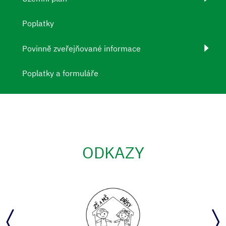
Poplatky
Povinně zveřejňované informace
Poplatky a formuláře
ODKAZY