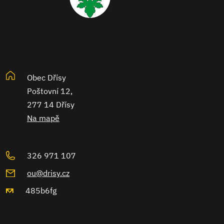
Obec Dřísy
Poštovní 12,
277 14 Dřísy
Na mapě
326 971 107
ou@drisy.cz
485b6fg