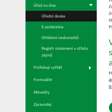
Úřad on-line
Z
Z
Úřední deska
O
E-podatelna
P
Ohlášení nedostatků
Registr oznámení o střetu
zájmů
Potřebuji vyřídit
P
Formuláře
4
D
Aktuality
Zpravodaj