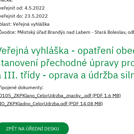
veřejnit od: 4.5.2022
veřejnit do: 23.5.2022
blast: Veřejná vyhláška
ůvodce: Městský úřad Brandýs nad Labem - Stará Boleslav, od
Veřejná vyhláška - opatření ob
stanovení přechodné úpravy prov
a III. třídy - oprava a údržba sil
řipojené dokumenty:
0105_ZKPKlano_CelorUdrzba_znacky_.pdf (PDF 1.6 MB)
IO_ZKPKladno_CelorUdrzba.pdf (PDF 14.08 MB)
ZPĚT NA ÚŘEDNÍ DESKU