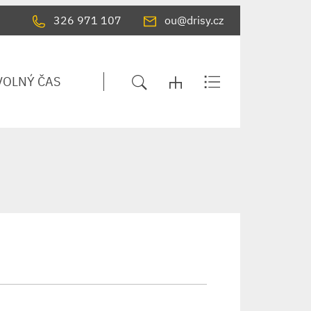
326 971 107
ou@drisy.cz
VOLNÝ ČAS