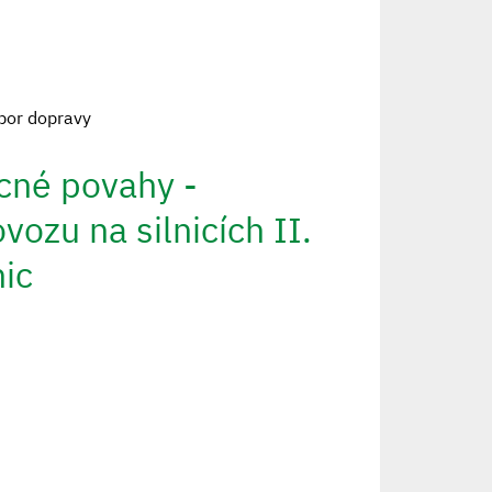
bor dopravy
ecné povahy -
ozu na silnicích II.
nic