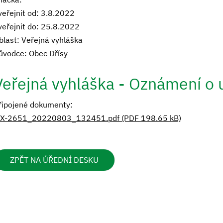
veřejnit od: 3.8.2022
veřejnit do: 25.8.2022
blast: Veřejná vyhláška
ůvodce: Obec Dřísy
Veřejná vyhláška - Oznámení o 
řipojené dokumenty:
X-2651_20220803_132451.pdf (PDF 198.65 kB)
ZPĚT NA ÚŘEDNÍ DESKU