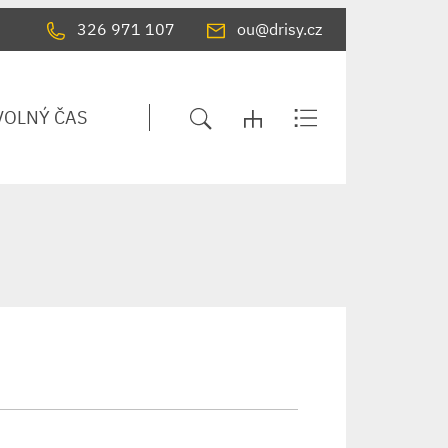
326 971 107
ou@drisy.cz
VOLNÝ ČAS