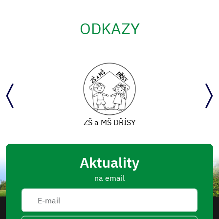
ODKAZY
ZŠ a MŠ DŘÍSY
Aktuality
na email