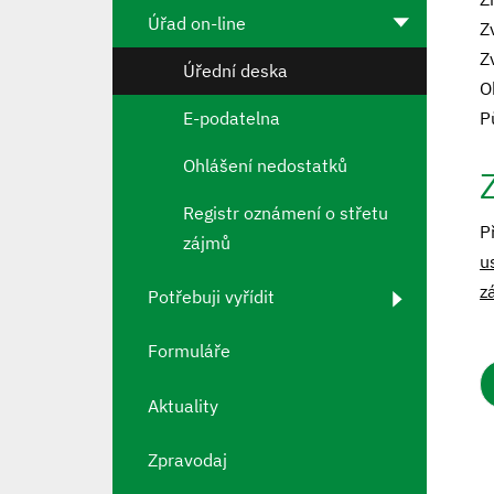
Úřad on-line
Z
Z
Úřední deska
O
E-podatelna
P
Ohlášení nedostatků
Registr oznámení o střetu
P
zájmů
u
z
Potřebuji vyřídit
Formuláře
Aktuality
Zpravodaj