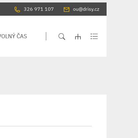
326 971 107
ou@drisy.cz
VOLNÝ ČAS