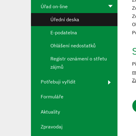
Úřad on-line
Z
Z
Úřední deska
O
E-podatelna
P
Ohlášení nedostatků
Registr oznámení o střetu
P
zájmů
m
Z
Potřebuji vyřídit
Formuláře
Aktuality
Zpravodaj