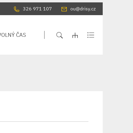
326 971 107
ou@drisy.cz
VOLNÝ ČAS