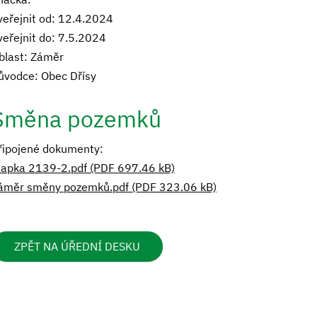
veřejnit od: 12.4.2024
veřejnit do: 7.5.2024
blast: Záměr
ůvodce: Obec Dřísy
Směna pozemků
řipojené dokumenty:
apka 2139-2.pdf (PDF 697.46 kB)
áměr směny pozemků.pdf (PDF 323.06 kB)
ZPĚT NA ÚŘEDNÍ DESKU