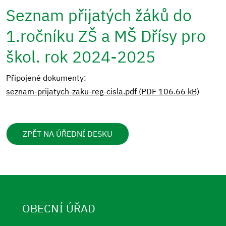
Seznam přijatých žáků do
1.ročníku ZŠ a MŠ Dřísy pro
škol. rok 2024-2025
Připojené dokumenty:
seznam-prijatych-zaku-reg-cisla.pdf (PDF 106.66 kB)
ZPĚT NA ÚŘEDNÍ DESKU
OBECNÍ ÚŘAD