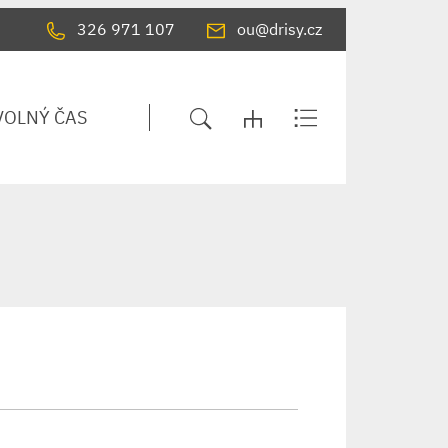
326 971 107
ou@drisy.cz
VOLNÝ ČAS