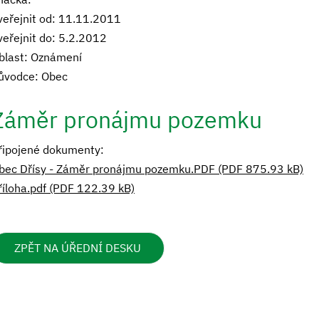
veřejnit od: 11.11.2011
veřejnit do: 5.2.2012
blast: Oznámení
ůvodce: Obec
Záměr pronájmu pozemku
řipojené dokumenty:
bec Dřísy - Záměr pronájmu pozemku.PDF (PDF 875.93 kB)
říloha.pdf (PDF 122.39 kB)
ZPĚT NA ÚŘEDNÍ DESKU