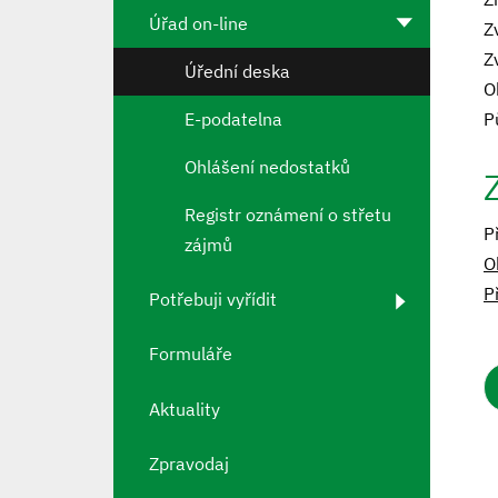
Úřad on-line
Z
Z
Úřední deska
O
E-podatelna
P
Ohlášení nedostatků
Registr oznámení o střetu
P
zájmů
O
P
Potřebuji vyřídit
Formuláře
Aktuality
Zpravodaj