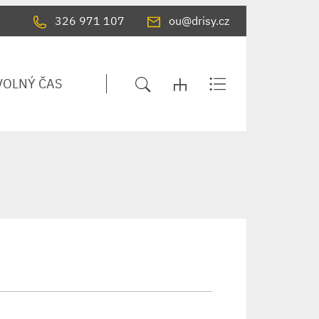
326 971 107
ou@drisy.cz
VOLNÝ ČAS