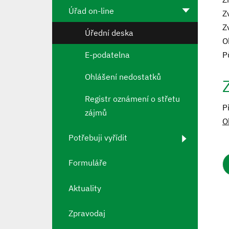
Úřad on-line
Z
Z
Úřední deska
O
E-podatelna
P
Ohlášení nedostatků
Registr oznámení o střetu
P
zájmů
O
Potřebuji vyřídit
Formuláře
Aktuality
Zpravodaj