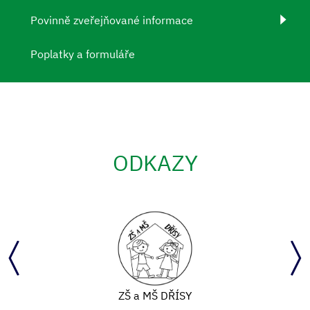
Povinně zveřejňované informace
Poplatky a formuláře
ODKAZY
ZŠ a MŠ DŘÍSY