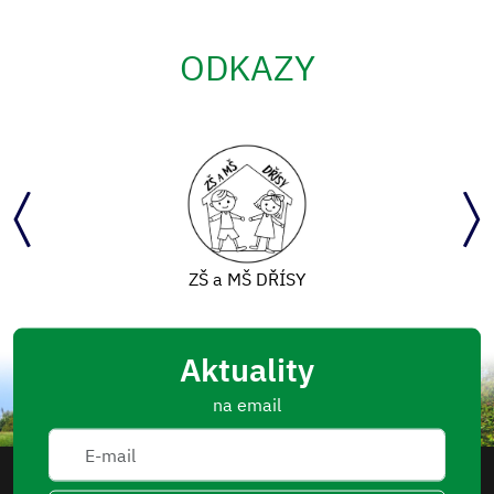
ODKAZY
ZŠ a MŠ DŘÍSY
Aktuality
na email