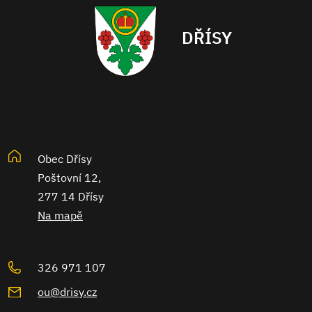
DŘÍSY
Obec Dřísy
Poštovní 12,
277 14 Dřísy
Na mapě
326 971 107
ou@drisy.cz