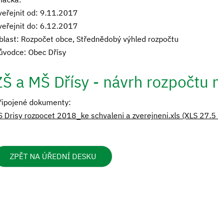
veřejnit od: 9.11.2017
veřejnit do: 6.12.2017
blast: Rozpočet obce, Střednědobý výhled rozpočtu
ůvodce: Obec Dřísy
ZŠ a MŠ Dřísy - návrh rozpočtu 
řipojené dokumenty:
S Drisy rozpocet 2018_ke schvaleni a zverejneni.xls (XLS 27.5
ZPĚT NA ÚŘEDNÍ DESKU