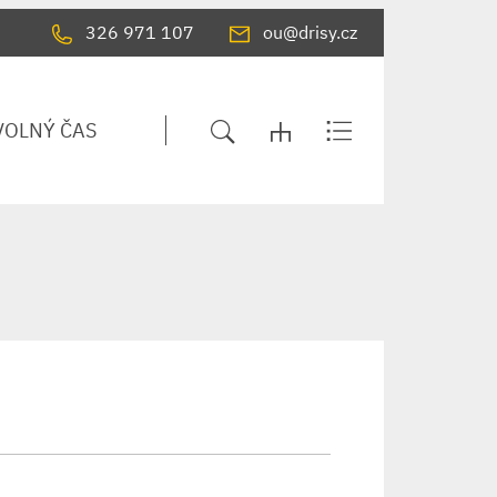
326 971 107
ou@drisy.cz
VOLNÝ ČAS