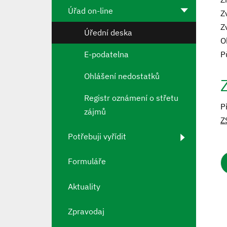
Úřad on-line
Z
Z
Úřední deska
O
E-podatelna
P
Ohlášení nedostatků
Registr oznámení o střetu
P
zájmů
Z
Potřebuji vyřídit
Formuláře
Aktuality
Zpravodaj